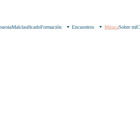
puesta
Malclasificado
Formación
Encuentros
Música
Sobre mí
C