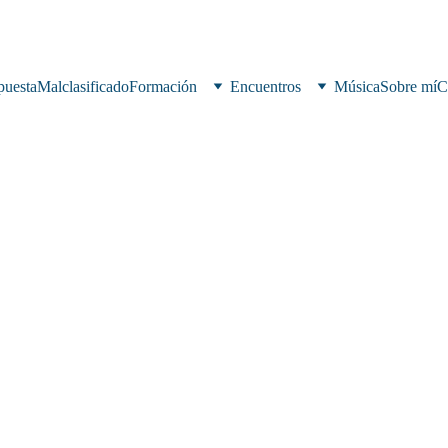
puesta
Malclasificado
Formación
Encuentros
Música
Sobre mí
C
do