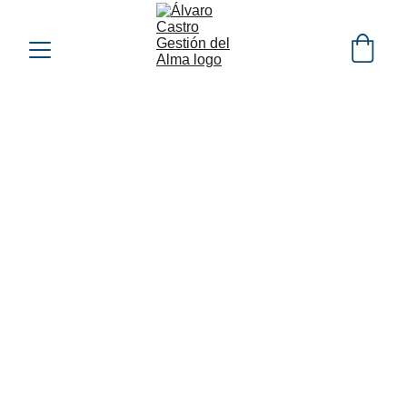
6/30/2022
4 min read
Desde hoy 30 de junio 2022 al 12 de julio tenemos 
un Trino de Agua en el cielo alrededor de nuestro 
planeta.